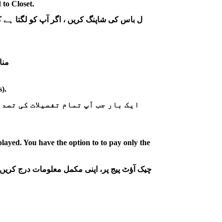
 to Closet.
ل باس کی شاپنگ کریں ، اگر آپ کو لگتا ہے کہ یہ بہت ٹائٹ یا لوس ہوگا تو ، ترمیم کی قابلیت باکس کا انتخاب کریں اور ضروری مقدار کے درجہ کو منتخب کریں۔
مناسب فٹ ہونے کو یقینی بنانے کے لیے وہ پیمائشیں شامل کرنا یقینی بنائیں جو آپ پہنتے ہیں، نہ کہ آپ کی اپنی پیمائش۔
).
ایک بار جب آپ تمام تفصیلات کی تصد
layed. You have the option to to pay only the
چیک آؤٹ پیج پر، اپنی مکمل معلومات درج کریں، 