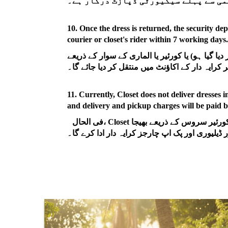
10. Once the dress is returned, the security depo
courier or closet's rider within 7 working days.
ا گیا ہو) یا کورئیر یا الماری کے سوار کے ذریعے
11. Currently, Closet does not deliver dresses in
and delivery and pickup charges will be paid b
فی الحال، Closet کراچی اور لاہور میں کپڑے نہیں پہنچاتی۔ اگر ان شہروں سے باہر کسی لباس کی ضرورت ہو تو اسے تھرڈ پارٹی کورئیر سروس کے ذریعے بھیجا
ر ڈیلیوری اور پک اپ چارجز کرایہ دار ادا کرے گا۔